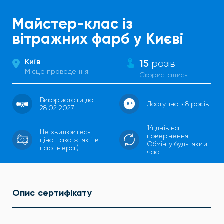
Майстер-клас із
вітражних фарб у Києві
Київ
15
разів
Місце проведення
Скористались
Використати до
Доступно з 8 років
28.02.2027
14 днів на
Не хвилюйтесь,
повернення.
ціна така ж, як і в
Обмін у будь-який
партнера:)
час
Опис сертифікату