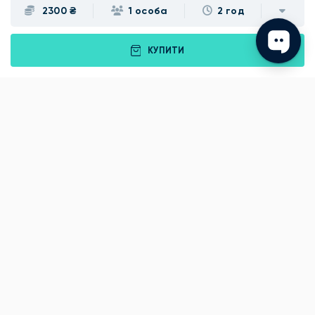
2300 ₴
1 особа
2 год
Івано-Франківськ
Луцьк
Рівне
Тернопіль
КУПИТИ
Хмельницький
Ужгород
Вінниця
Чернівці
Житомир
Кам'янець-Подільський
Київ
Полтава
Черкаси
Що подарувати батькам?
Подарунки Львів
Подарунок хлопцю