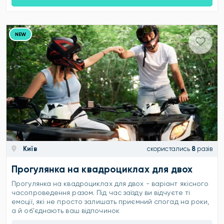
NEW
Київ
скористались
8
разів
Прогулянка на квадроциклах для двох
Прогулянка на квадроциклах для двох - варіант якісного
часопроведення разом. Під час заїзду ви відчуєте ті
емоції, які не просто залишать приємний спогад на роки,
а й обʼєднають ваш відпочинок