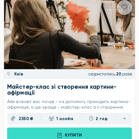
Київ
скористались
20
разів
Майстер-клас зі створення картини-
афірмації
Аби всесвіт вас почув - на допомогу приходить картина-
афірмація, а ще краще - майстер-клас із її створення.
2350 ₴
1 особа
2 год
КУПИТИ