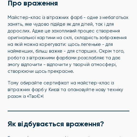
Про враження
Майстер-клас із вітражних фарб - одне з небагатьох
занять, яке чудово підійде як для дітей, так і для
дорослих. Адже це захопливий процес створення
оригінальної картини на склі, складність зображення
на якій можна корегувати: щось легеньке - для
найменших, більш важке - для старших. Окрім того,
робота з вітражними фарбами розслабляє та дає
змогу відпочити - відпочити у творчій атмосфері,
створюючи щось прекрасне.
Тому обирайте сертифікат на майстер-клас із
вітражних фарб у Києві та опановуйте нову техніку
разом із «ТвоЄ»!
Як відбувається враження?