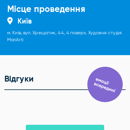
Місце проведення
Київ
м. Київ, вул. Хрещатик, 44, 4 поверх. Художня студія
MariArti
Відгуки