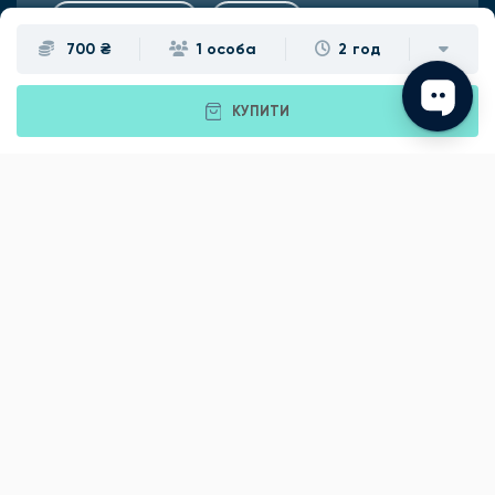
Подарунки
Львів
700 ₴
1 особа
2 год
Івано-Франківськ
Луцьк
КУПИТИ
Рівне
Тернопіль
Хмельницький
Ужгород
Вінниця
Чернівці
Житомир
Кам'янець-Подільський
Київ
Полтава
Черкаси
Що подарувати батькам?
Подарунки Львів