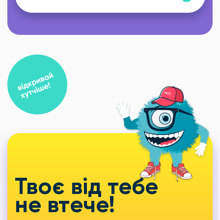
Твоє від тебе
не втече!