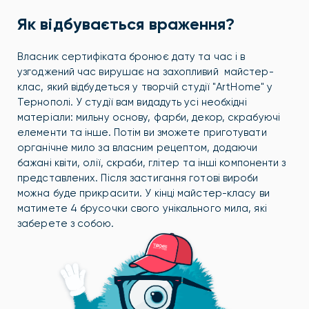
Як відбувається враження?
Власник сертифіката бронює дату та час і в
узгоджений час вирушає на захопливий майстер-
клас, який відбудеться у творчій студії "ArtHome" у
Тернополі. У студії вам видадуть усі необхідні
матеріали: мильну основу, фарби, декор, скрабуючі
елементи та інше. Потім ви зможете приготувати
органічне мило за власним рецептом, додаючи
бажані квіти, олії, скраби, глітер та інші компоненти з
представлених. Після застигання готові вироби
можна буде прикрасити. У кінці майстер-класу ви
матимете 4 брусочки свого унікального мила, які
заберете з собою.