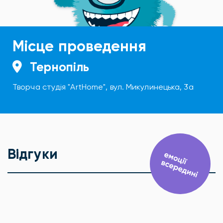
Місце проведення
Тернопіль
Творча студія "ArtHome", вул. Микулинецька, 3а
Відгуки