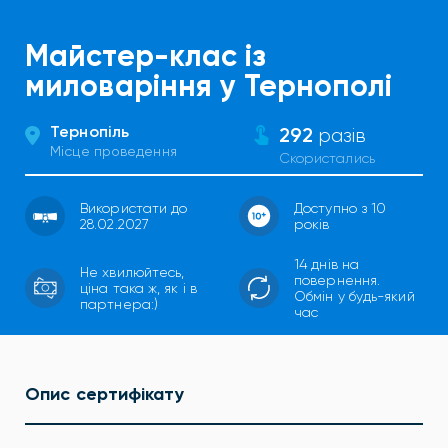
Майстер-клас із
миловаріння у Тернополі
Тернопіль
292
разів
Місце проведення
Скористались
Використати до
Доступно з 10
28.02.2027
років
14 днів на
Не хвилюйтесь,
повернення.
ціна така ж, як і в
Обмін у будь-який
партнера:)
час
Опис сертифікату