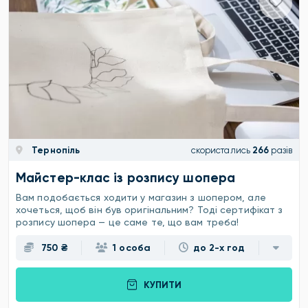
Тернопіль
скористались
266
разів
Майстер-клас із розпису шопера
Вам подобається ходити у магазин з шопером, але
хочеться, щоб він був оригінальним? Тоді сертифікат з
розпису шопера — це саме те, що вам треба!
750 ₴
1 особа
до 2-х год
КУПИТИ