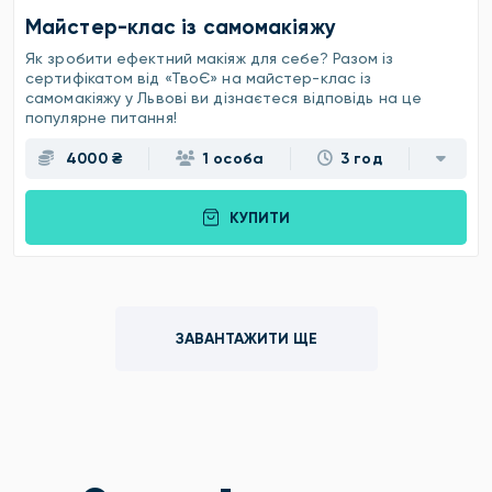
Майстер-клас із самомакіяжу
Як зробити ефектний макіяж для себе? Разом із
сертифікатом від «ТвоЄ» на майстер-клас із
самомакіяжу у Львові ви дізнаєтеся відповідь на це
популярне питання!
4000 ₴
1 особа
3 год
КУПИТИ
ЗАВАНТАЖИТИ ЩЕ