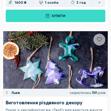
1600 ₴
1 особа
3 год
КУПИТИ
Львів
скористались
159
разів
Виготовлення різдвяного декору
Разом із сертифікатом від «ТвоЄ» вам вдасться відчути