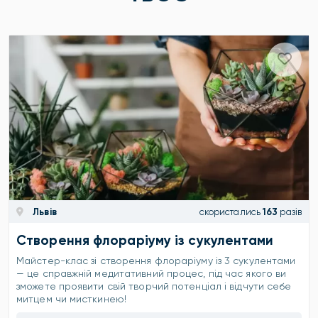
Львів
скористались
163
разів
Створення флораріуму із сукулентами
Майстер-клас зі створення флораріуму із 3 сукулентами
— це справжній медитативний процес, під час якого ви
зможете проявити свій творчий потенціал і відчути себе
митцем чи мисткинею!