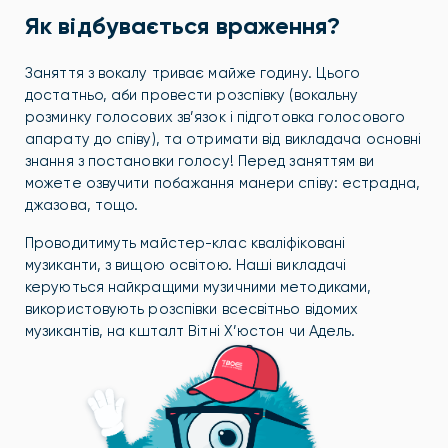
Як відбувається враження?
Заняття з вокалу триває майже годину. Цього
достатньо, аби провести розспівку (вокальну
розминку голосових зв’язок і підготовка голосового
апарату до співу), та отримати від викладача основні
знання з постановки голосу! Перед заняттям ви
можете озвучити побажання манери співу: естрадна,
джазова, тощо.
Проводитимуть майстер-клас кваліфіковані
музиканти, з вищою освітою. Наші викладачі
керуються найкращими музичними методиками,
використовують розспівки всесвітньо відомих
музикантів, на кшталт Вітні Х’юстон чи Адель.