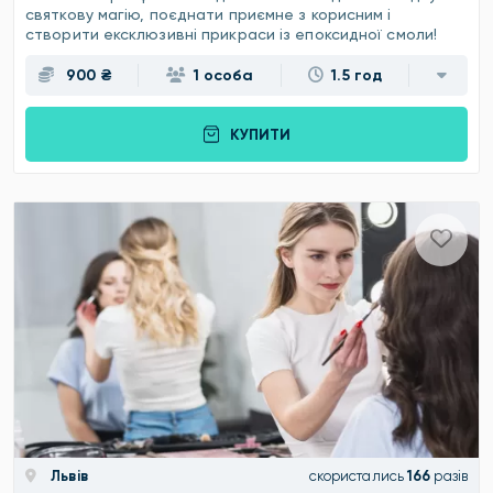
святкову магію, поєднати приємне з корисним і
створити ексклюзивні прикраси із епоксидної смоли!
900 ₴
1 особа
1.5 год
КУПИТИ
Львів
скористались
166
разів