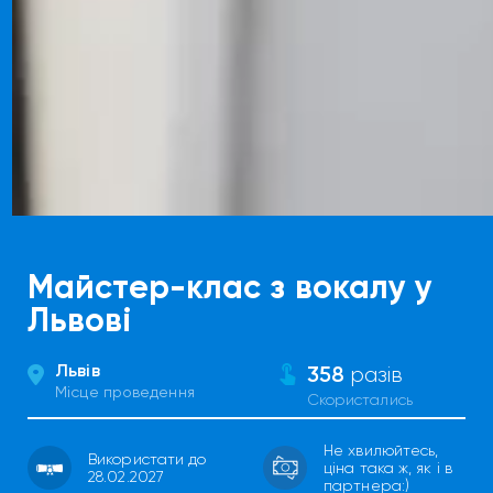
Майстер-клас з вокалу у
Львові
Львів
358
разів
Місце проведення
Скористались
Не хвилюйтесь,
Використати до
ціна така ж, як і в
28.02.2027
партнера:)