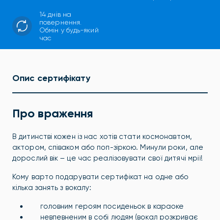
14 днів на
повернення.
Обмін у будь-який
час
Опис сертифікату
Про враження
В дитинстві кожен із нас хотів стати космонавтом,
актором, співаком або поп-зіркою. Минули роки, але
дорослий вік – це час реалізовувати свої дитячі мрії!
Кому варто подарувати сертифікат на одне або
кілька занять з вокалу:
головним героям посиденьок в караоке
невпевненим в собі людям (вокал розкриває