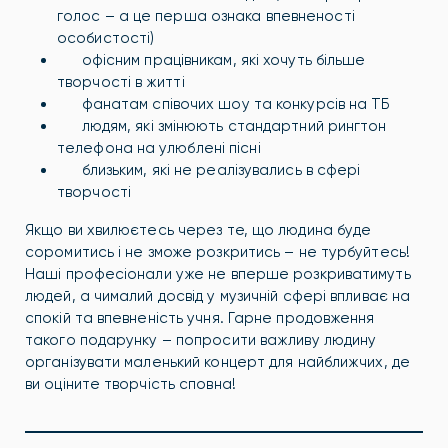
голос – а це перша ознака впевненості
особистості)
офісним працівникам, які хочуть більше
творчості в житті
фанатам співочих шоу та конкурсів на ТБ
людям, які змінюють стандартний рингтон
телефона на улюблені пісні
близьким, які не реалізувались в сфері
творчості
Якщо ви хвилюєтесь через те, що людина буде
соромитись і не зможе розкритись – не турбуйтесь!
Наші професіонали уже не вперше розкриватимуть
людей, а чималий досвід у музичній сфері впливає на
спокій та впевненість учня. Гарне продовження
такого подарунку – попросити важливу людину
організувати маленький концерт для найближчих, де
ви оціните творчість сповна!