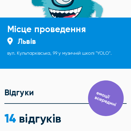
Місце проведення
Львів
вул. Кульпарківська, 99 у музичній школі "YOLO".
Відгуки
14
відгуків