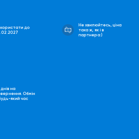
Не хвилюйтесь, ціна
икористати до
така ж, як і в
8.02.2027
партнера:)
 днів на
овернення. Обмін
будь-який час