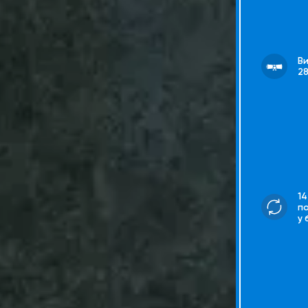
В
2
14
п
у 