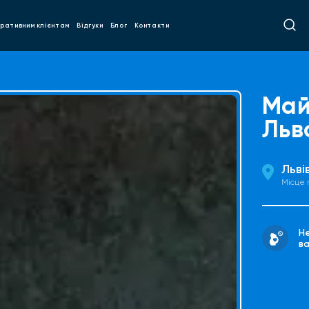
ративним клієнтам
Відгуки
Блог
Контакти
Май
Льв
Льві
Місце
Н
ва