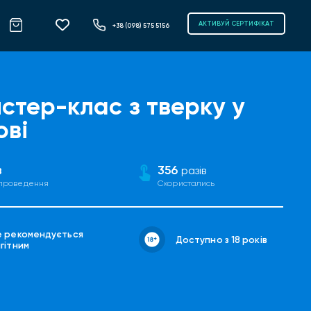
АКТИВУЙ СЕРТИФІКАТ
+38 (098) 575 5156
стер-клас з тверку у
ові
в
356
разів
 проведення
Скористались
е рекомендується
Доступно з 18 років
гітним