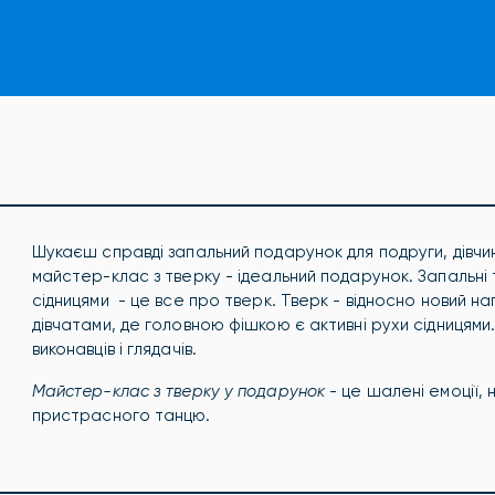
Шукаєш справді запальний подарунок для подруги, дівчини
майстер-клас з тверку - ідеальний подарунок. Запальні т
сідницями - це все про тверк. Тверк - відносно новий 
дівчатами, де головною фішкою є активні рухи сідницями. 
виконавців і глядачів.
Майстер-клас з тверку у подарунок
- це шалені емоції, 
пристрасного танцю.