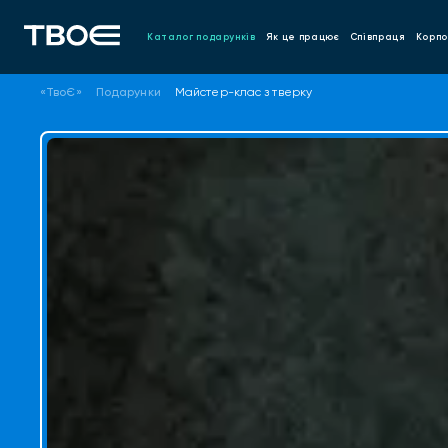
Каталог подарунків
Як це працює
Співпраця
Корпо
«ТвоЄ»
Подарунки
Майстер-клас з тверку