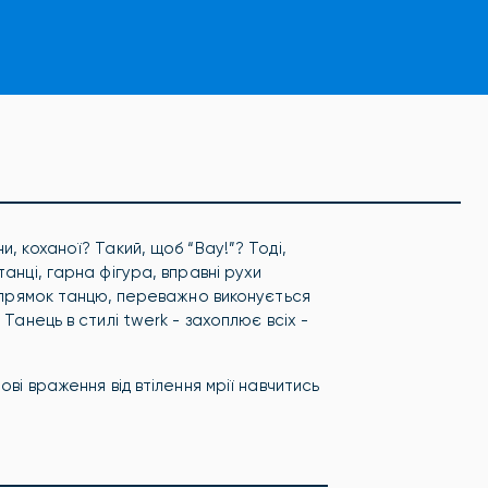
, коханої? Такий, щоб “Вау!”? Тоді,
анці, гарна фігура, вправні рухи
напрямок танцю, переважно виконується
Танець в стилі twerk - захоплює всіх -
нові враження від втілення мрії навчитись