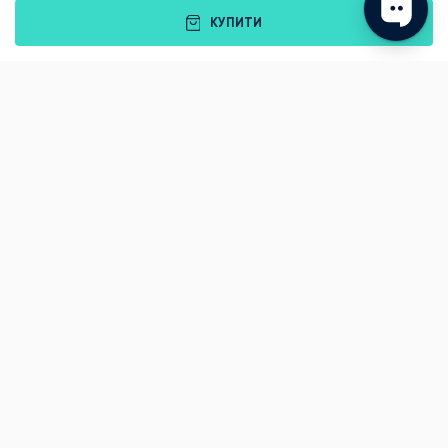
КУПИТИ
Подарунки
Львів
Івано-Франківськ
Луцьк
Рівне
Тернопіль
Хмельницький
Ужгород
Вінниця
Чернівці
Житомир
Кам'янець-Подільський
Київ