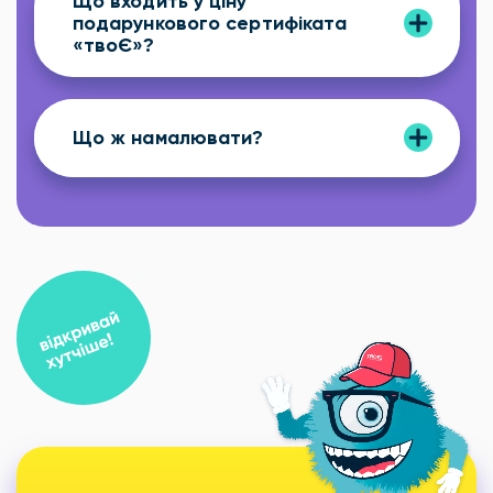
Що входить у ціну
подарункового сертифіката
«твоЄ»?
Що ж намалювати?