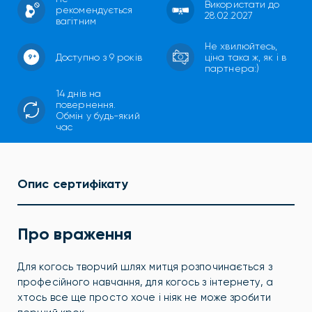
Використати до
рекомендується
28.02.2027
вагітним
Не хвилюйтесь,
Доступно з 9 років
ціна така ж, як і в
партнера:)
14 днів на
повернення.
Обмін у будь-який
час
Опис сертифікату
Про враження
Для когось творчий шлях митця розпочинається з
професійного навчання, для когось з інтернету, а
хтось все ще просто хоче і ніяк не може зробити