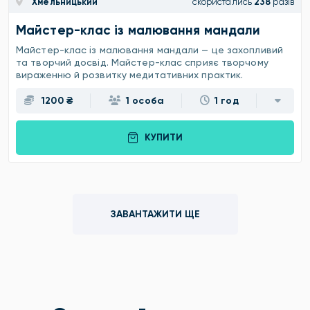
Хмельницький
скористались
238
разів
Майстер-клас із малювання мандали
Майстер-клас із малювання мандали — це захопливий
та творчий досвід. Майстер-клас сприяє творчому
вираженню й розвитку медитативних практик.
1200 ₴
1 особа
1 год
КУПИТИ
ЗАВАНТАЖИТИ ЩЕ