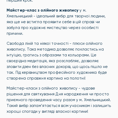
перший крок.
Майстер-клас з олійного живопису
у м.
Хмельницький - ідеальний вибір для творчої людини,
яка ще не встигла проявити себе в цій справі чи
забула про художнє мистецтво через особисті
причини.
Свобода ліній та ніякої точності - плюси олійного
живопису. Така методика дозволяє покластись на
інтуїцію, гратись з образами та кольорами. Це
своєрідна медитація, яка розслабляє, дозволяє
зловити дзен без власних докорів, що щось пішло не
так. Під керівництвом професійного художника буде
створена справжня картина на полотні!
Майстер-класи з олійного живопису - чудове
рішення для святкування Дня народження чи просто
приємного проведення часу разом у м. Хмельницький.
Такий вибір запам’ятається всім учасникам і залишить
хороші спогади у вигляді власної картини!