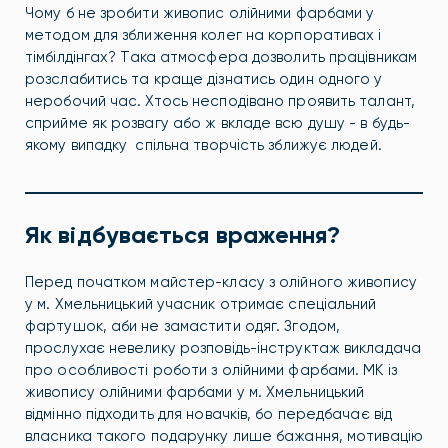
Чому б не зробити живопис олійними фарбами у
методом для зближення колег на корпоративах і
тімбілдінгах? Така атмосфера дозволить працівникам
розслабитись та краще дізнатись один одного у
неробочий час. Хтось несподівано проявить талант,
сприйме як розвагу або ж вкладе всю душу - в будь-
якому випадку спільна творчість зближує людей.
Як відбувається враження?
Перед початком майстер-класу з олійного живопису
у м. Хмельницький учасник отримає спеціальний
фартушок, аби не замастити одяг. Згодом,
прослухає невелику розповідь-інструктаж викладача
про особливості роботи з олійними фарбами. МК із
живопису олійними фарбами у м. Хмельницький
відмінно підходить для новачків, бо передбачає від
власника такого подарунку лише бажання, мотивацію