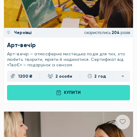
Чернівці
скористались
204
разів
Арт-вечір
Арт-вечір — атмосферна мистецька подія для тих, хто
любить творити, мріяти й надихатися. Сертифікат від
«ТвоЄ» — подарунок із сенсом
1200 ₴
2 особи
2 год
КУПИТИ