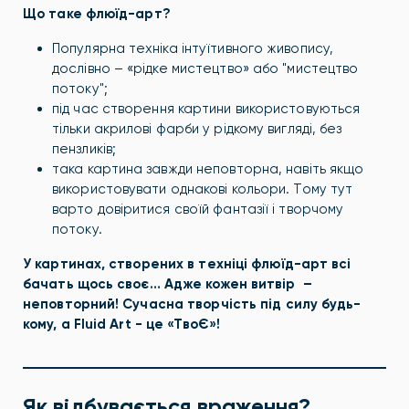
Що таке флюїд-арт?
Популярна техніка інтуїтивного живопису,
дослівно – «рідке мистецтво» або "мистецтво
потоку";
під час створення картини використовуються
тільки акрилові фарби у рідкому вигляді, без
пензликів;
така картина завжди неповторна, навіть якщо
використовувати однакові кольори. Тому тут
варто довіритися своїй фантазії і творчому
потоку.
У картинах, створених в техніці флюїд-арт всі
бачать щось своє… Адже кожен витвір –
неповторний! Сучасна творчість під силу будь-
кому, а Fluid Art - це «ТвоЄ»!
Як відбувається враження?