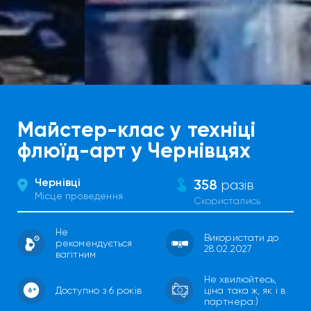
Майстер-клас у техніці
флюїд-арт у Чернівцях
Чернівці
358
разів
Місце проведення
Скористались
Не
Використати до
рекомендується
28.02.2027
вагітним
Не хвилюйтесь,
Доступно з 6 років
ціна така ж, як і в
партнера:)