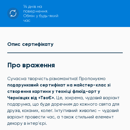
14 днів на
повернення.
Обмін у будь-який
час
Опис сертифікату
Про враження
Сучасна творчість різноманітна! Пропонуємо
подарунковий сертифікат на майстер-клас зі
створення картини у техніці флюїд-арт у
Чернівцях від «ТвоЄ».
Це, зокрема, чудовий варіант
подарунка, що буде доречним до кожного свята для
друзів, коханих, колег. Інтуїтивний живопис – чудовий
варіант провести час, а також стильний елемент
декору в інтер'єрі.