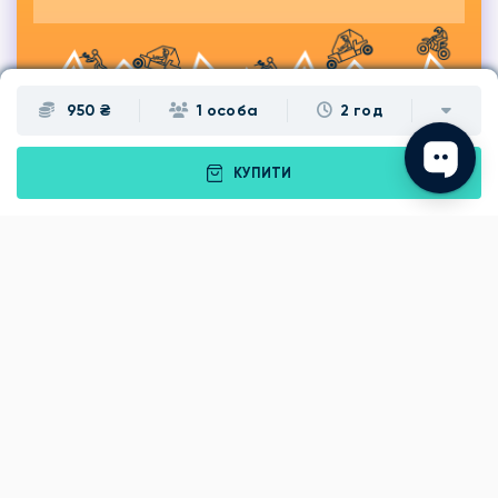
950 ₴
1 особа
2 год
КУПИТИ
Подарунки
Львів
Івано-Франківськ
Луцьк
Рівне
Тернопіль
Хмельницький
Ужгород
Вінниця
Чернівці
Житомир