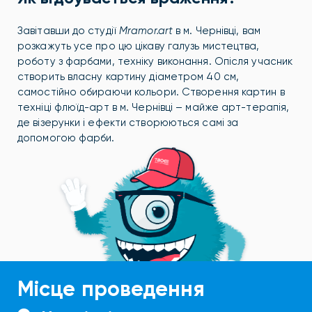
Завітавши до студії
Mramor
.
art
в м. Чернівці, вам
розкажуть усе про цю цікаву галузь мистецтва,
роботу з фарбами, техніку виконання. Опісля учасник
створить власну картину діаметром 40 см,
самостійно обираючи кольори. Створення картин в
техніці флюїд-арт в м. Чернівці – майже арт-терапія,
де візерунки і ефекти створюються самі за
допомогою фарби.
Місце проведення