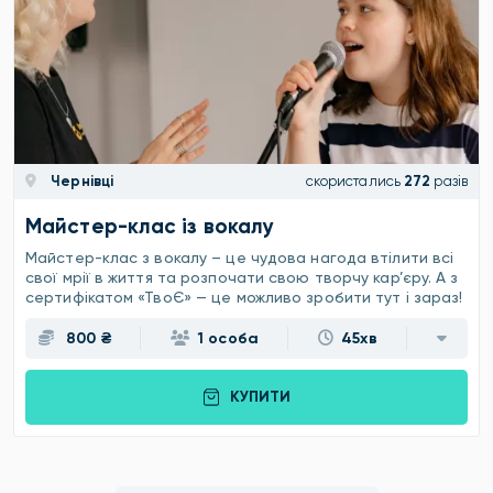
Чернівці
скористались
272
разів
Майстер-клас із вокалу
Майстер-клас з вокалу – це чудова нагода втілити всі
свої мрії в життя та розпочати свою творчу кар’єру. А з
сертифікатом «ТвоЄ» — це можливо зробити тут і зараз!
800 ₴
1 особа
45хв
КУПИТИ