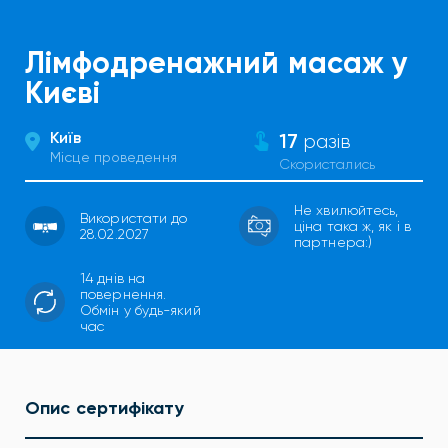
Лімфодренажний масаж у
Києві
Київ
17
разів
Місце проведення
Скористались
Не хвилюйтесь,
Використати до
ціна така ж, як і в
28.02.2027
партнера:)
14 днів на
повернення.
Обмін у будь-який
час
Опис сертифікату