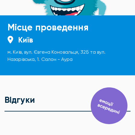
Місце проведення
Київ
м. Київ, вул. Євгена Коновальця, 32Б та вул.
Назарівська, 1. Салон - Аура
Відгуки