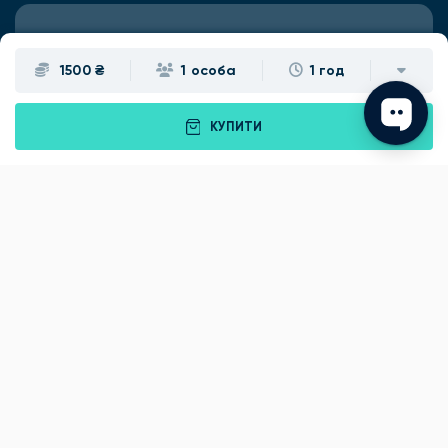
Подарунки
Львів
1500 ₴
1 особа
1 год
Івано-Франківськ
Луцьк
КУПИТИ
Рівне
Тернопіль
Хмельницький
Ужгород
Вінниця
Чернівці
Житомир
Кам'янець-Подільський
Київ
Полтава
Черкаси
Що подарувати батькам?