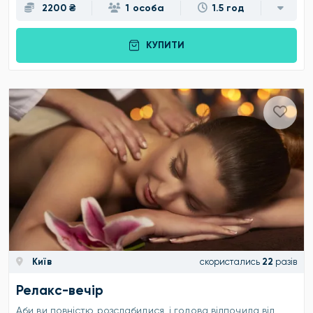
2200 ₴
1 особа
1.5 год
КУПИТИ
Київ
скористались
22
разів
Релакс-вечір
Аби ви повністю розслабилися, і голова відпочила від