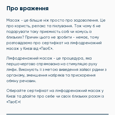
Про враження
Масаж - це більше ніж просто про задоволення. Це
про користь, релакс та піклування. Тож чому б не
подарувати таку приємність собі чи комусь із
близьких? Причин цього не зробити - немає, тому
розповідаємо про сертифікат на лімфодренажний
масаж у Києві від «ТвоЄ».
Лімфодренажний масаж - це процедура, яка
першочергово спрямована на стимуляцію руху
лімфи. Виконують її з метою виведення зайвої рідини з
організму, зменшення набряків та прискорення
обміну речовин.
Обирайте сертифікат на лімфодренажний масаж у
Києві та дбайте про себе чи своїх близьких разом із
«ТвоЄ»!