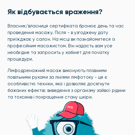
Як відбувається враження?
Власник/власниця сертифіката бронює день та час
проведення масажу. Після - в узгоджену дату
приїжджає у салон. На місці ви познайомитеся із
професійним масажистом. Він надасть вам усе
необхідне та запросить у кабінет для початку
процедури.
Лімфодренажний масаж виконують плавними
повільними рухами за лініями лімфотоку - це є
особливістю техніки, яка і дозволяє досягнути
бажаних ефектів: виведення з організму зайвої рідини
та токсинів і покращення стану шкіри.