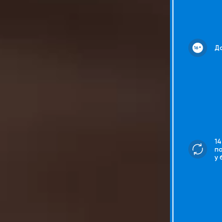
До
14
п
у 