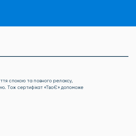
ття спокою та повного релаксу,
шею. Тож сертифікат «ТвоЄ» допоможе