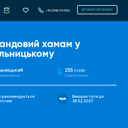
АКТИВУЙ СЕРТИФІКАТ
+38 (098) 575 5156
андовий хамам у
льницькому
ьницький
255
разів
 проведення
Скористались
е рекомендується
Використати до
гітним
28.02.2027