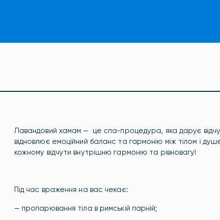
Лавандовий хамам — це спа-процедура, яка дарує відчу
відновлює емоційний баланс та гармонію між тілом і ду
кожному відчути внутрішню гармонію та рівновагу!
Під час враження на вас чекає:
— пропарювання тіла в римській парній;