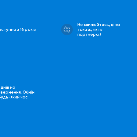
Не хвилюйтесь, ціна
ступно з 16 років
така ж, як і в
партнера:)
 днів на
овернення. Обмін
будь-який час