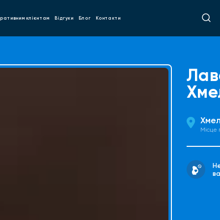
ративним клієнтам
Відгуки
Блог
Контакти
Лав
Хме
Хмел
Місце
Н
ва