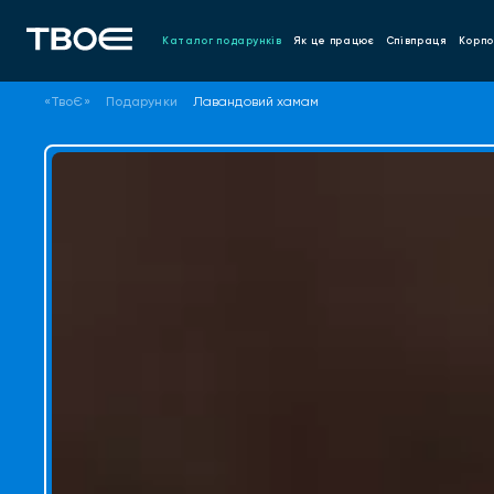
Каталог подарунків
Як це працює
Співпраця
Корпо
«ТвоЄ»
Подарунки
Лавандовий хамам