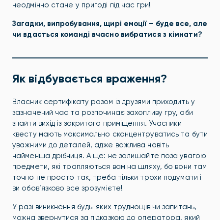
неодмінно стане у пригоді під час гри!
Загадки, випробування, щирі емоції – буде все, але
чи вдасться команді вчасно вибратися з кімнати?
Як відбувається враження?
Власник сертифікату разом із друзями приходить у
зазначений час та розпочинає захопливу гру, аби
знайти вихід із закритого приміщення. Учасники
квесту мають максимально сконцентруватись та бути
уважними до деталей, адже важлива навіть
найменша дрібниця. А ще: не залишайте поза увагою
предмети, які трапляються вам на шляху, бо вони там
точно не просто так, треба тільки трохи подумати і
ви обов’язково все зрозумієте!
У разі виникнення будь-яких труднощів чи запитань,
можна звернутися за підказкою до оператора, який