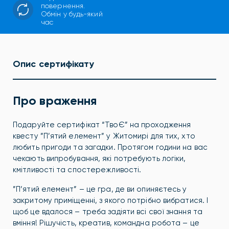
повернення.
Обмін у будь-який
час
Опис сертифікату
Про враження
Подаруйте сертифікат “ТвоЄ” на проходження
квесту ”П’ятий елемент” у Житомирі для тих, хто
любить пригоди та загадки. Протягом години на вас
чекають випробування, які потребують логіки,
кмітливості та спостережливості.
”П’ятий елемент” – це гра, де ви опиняєтесь у
закритому приміщенні, з якого потрібно вибратися. І
щоб це вдалося – треба задіяти всі свої знання та
вміння! Рішучість, креатив, командна робота – це