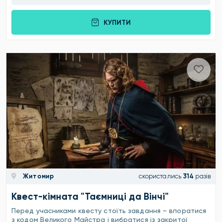
КУПИТИ
Житомир
скористались
314
разів
Квест-кімната "Таємниці да Вінчі"
Перед учасниками квесту стоїть завдання – впоратися
з кодом Великого Майстра і вибратися із закритої