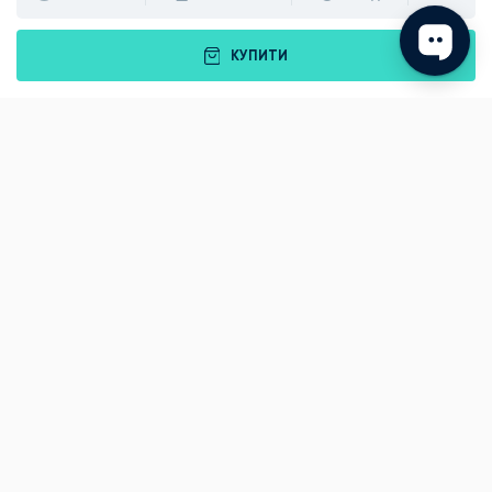
КУПИТИ
Подарунки
Львів
Івано-Франківськ
Луцьк
Рівне
Тернопіль
Хмельницький
Ужгород
Вінниця
Чернівці
Житомир
Кам'янець-Подільський
Київ
Полтава
Черкаси
Що подарувати батькам?