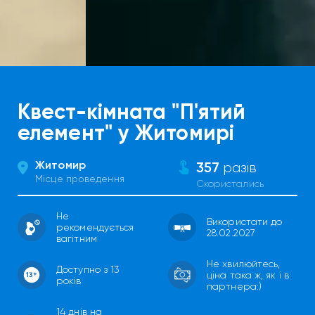
Квест-кімната "П'ятий
елемент" у Житомирі
Житомир
357
разів
Місце проведення
Скористались
Не
Використати до
рекомендується
28.02.2027
вагітним
Не хвилюйтесь,
Доступно з 13
ціна така ж, як і в
років
партнера:)
14 днів на