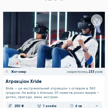
Житомир
скористались
233
разів
Атракціон Xride
Xride — це екстремальний атракціон з оглядом в 360
градусів. На вибір є близько 20 сюжетів різних жанрів —
дитячі, пригоди, жахи, екстрим.
250 ₴
1 особа
6 хв