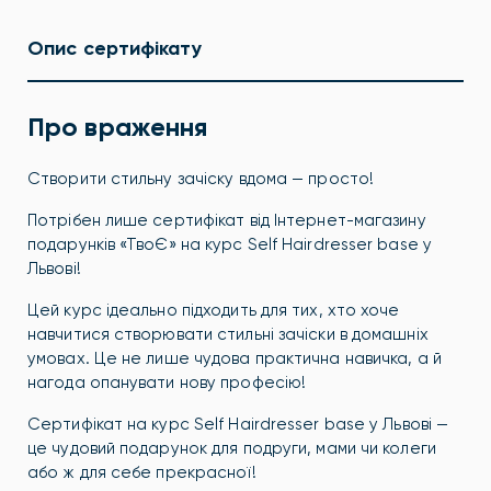
Опис сертифікату
Про враження
Створити стильну зачіску вдома — просто!
Потрібен лише сертифікат від Інтернет-магазину
подарунків «ТвоЄ» на курс Self Hairdresser base у
Львові!
Цей курс ідеально підходить для тих, хто хоче
навчитися створювати стильні зачіски в домашніх
умовах. Це не лише чудова практична навичка, а й
нагода опанувати нову професію!
Сертифікат на курс Self Hairdresser base у Львові —
це чудовий подарунок для подруги, мами чи колеги
або ж для себе прекрасної!