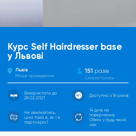
Курс Self Hairdresser base
у Львові
Львів
151
разів
Місце проведення
Скористались
Використати до
Доступно з 16 років
28.02.2027
14 днів на
Не хвилюйтесь,
повернення.
ціна така ж, як і в
Обмін у будь-який
партнера:)
час