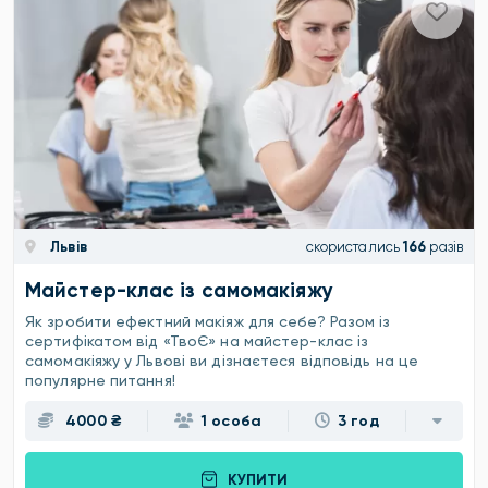
Львів
скористались
166
разів
Майстер-клас із самомакіяжу
Як зробити ефектний макіяж для себе? Разом із
сертифікатом від «ТвоЄ» на майстер-клас із
самомакіяжу у Львові ви дізнаєтеся відповідь на це
популярне питання!
4000 ₴
1 особа
3 год
КУПИТИ