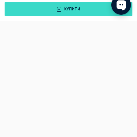
КУПИТИ
Подарунки
Львів
Івано-Франківськ
Луцьк
Рівне
Тернопіль
Хмельницький
Ужгород
Вінниця
Чернівці
Житомир
Кам'янець-Подільський
Київ
Полтава
Черкаси
Що подарувати батькам?