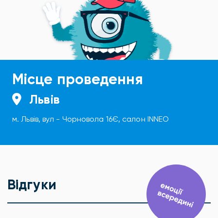
Місце проведення
Львів
м. Львів, вул - Чорновола 16Є, салон INNEO
Відгуки