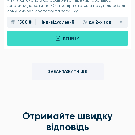
у вигляді снопа з колосків жита, пшениці або вівса
заносили до хати на Святвечір і ставили покуті як оберіг
дому, символ достатку та затишку.
1500 ₴
Індивідуальний
до 2-х год
КУПИТИ
ЗАВАНТАЖИТИ ЩЕ
Отримайте швидку
відповідь