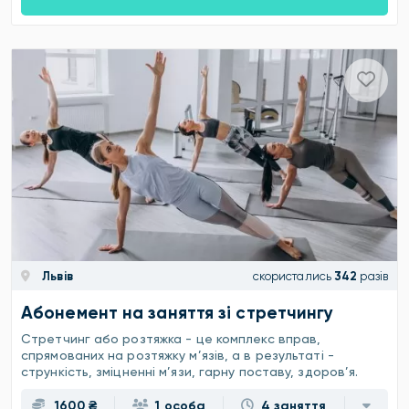
Львів
скористались
342
разів
Абонемент на заняття зі стретчингу
Стретчинг або розтяжка - це комплекс вправ,
спрямованих на розтяжку м’язів, а в результаті -
стрункість, зміцненні м’язи, гарну поставу, здоров’я.
1600 ₴
1 особа
4 заняття