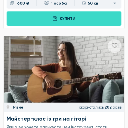
600 ₴
1 особа
50 хв
КУПИТИ
Рівне
скористались
202
разів
Майстер-клас із гри на гітарі
Якщо ви хочете опанувати цей інструмент, стати