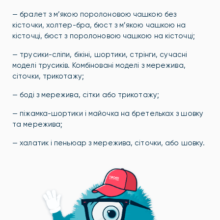
— бралет з м’якою поролоновою чашкою без
кісточки, холтер-бра, бюст з м’якою чашкою на
кісточці, бюст з поролоновою чашкою на кісточці;
— трусики-сліпи, бікіні, шортики, стрінги, сучасні
моделі трусиків. Комбіновані моделі з мережива,
сіточки, трикотажу;
— боді з мережива, сітки або трикотажу;
— піжамка-шортики і майочка на бретельках з шовку
та мережива;
— халатик і пеньюар з мережива, сіточки, або шовку.