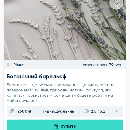
Рівне
скористались
79
разів
Ботанічний барельєф
Барельєф — це об’ємне зображення, що виступає над
поверхнею.М’які лінії, природні мотиви, фактура, яку
хочеться торкнутись — саме це ви будете робити на
майстер-класі!
2500 ₴
Індивідуальний
2.5 год
КУПИТИ