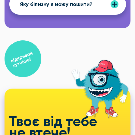
Яку білизну я можу пошити?
Твоє від тебе
не втече!