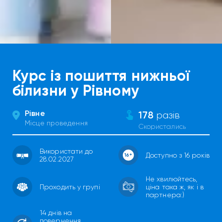
Курс із пошиття нижньої
білизни у Рівному
Рівне
178
разів
Місце проведення
Скористались
Використати до
Доступно з 16 років
28.02.2027
Не хвилюйтесь,
Проходить у групі
ціна така ж, як і в
партнера:)
14 днів на
повернення.