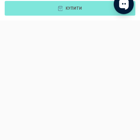
КУПИТИ
Подарунки
Львів
Івано-Франківськ
Луцьк
Рівне
Тернопіль
Хмельницький
Ужгород
Вінниця
Чернівці
Житомир
Кам'янець-Подільський
Київ
Полтава
Черкаси
Що подарувати батькам?