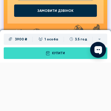
ЗАМОВИТИ ДЗВІНОК
3900 ₴
1 особа
3.5 год
КУПИТИ
Подарунки
Львів
Івано-Франківськ
Луцьк
Рівне
Тернопіль
Хмельницький
Ужгород