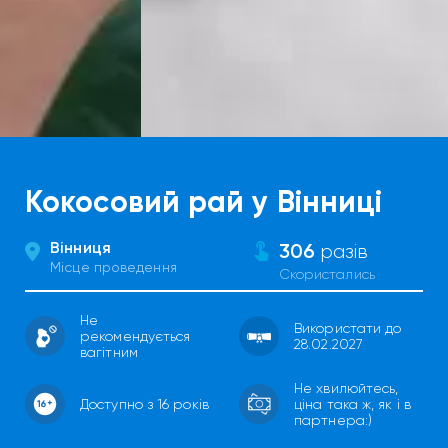
Кокосовий рай у Вінниці
Вінниця
306
разів
Місце проведення
Скористались
Не
Використати до
рекомендується
28.02.2027
вагітним
Не хвилюйтесь,
Доступно з 16 років
ціна така ж, як і в
партнера:)