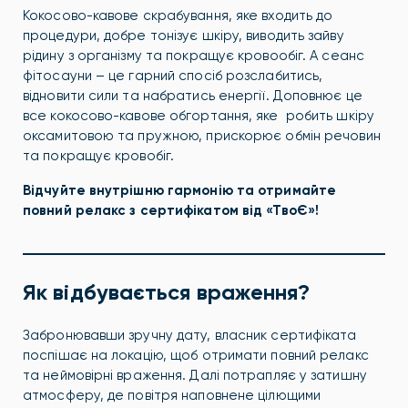
Кокосово-кавове скрабування, яке входить до
процедури, добре т
онізує шкіру, виводить зайву
рідину з організму та покращує кровообіг.
А сеанс
фітосауни – це гарний спосіб розслабитись,
відновити сили та набратись енергії. Доповнює це
все кокосово-кавове обгортання, яке робить шкіру
оксамитовою та пружною, прискорює обмін речовин
та покращує кровобіг.
Відчуйте внутрішню гармонію та отримайте
повний релакс з сертифікатом від «ТвоЄ»!
Як відбувається враження?
Забронювавши зручну дату, власник сертифіката
поспішає на локацію, щоб отримати повний релакс
та неймовірні враження. Далі потрапляє у затишну
атмосферу, де повітря наповнене цілющими