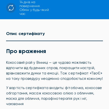
14 днів на
повернення.
Обмін у будь-який
час
Опис сертифікату
Про враження
Кокосовий рай у Вінниці — це чудова можливість
відпочити від буденних справ, покращити настрій,
врівноважити думки та емоції. Тож сертифікат «ТвоЄ»
на таку проведуру неодмінно сподобається кожному!
У вартість сертифіката входить:
фітобочка, кокосове
обгортання, масаж кокосовою олією з обличчям,
маска для обличчя, парафінотерапія рук і ніг,
чаювання