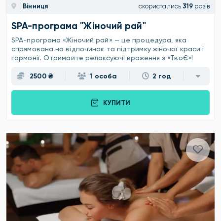
Вінниця
скористались
319
разів
SPA-програма "Жіночий рай"
SPA-програма «Жіночий рай» — це процедура, яка
спрямована на відпочинок та підтримку жіночої краси і
гармонії. Отримайте релаксуючі враження з «ТвоЄ»!
2500 ₴
1 особа
2 год
КУПИТИ