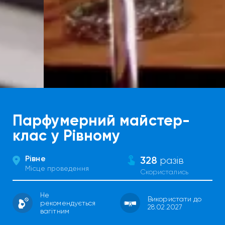
Парфумерний майстер-
клас у Рівному
Рівне
328
разів
Місце проведення
Скористались
Не
Використати до
рекомендується
28.02.2027
вагітним