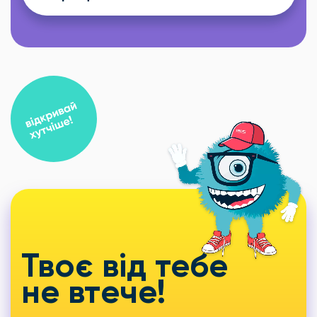
Твоє від тебе
не втече!