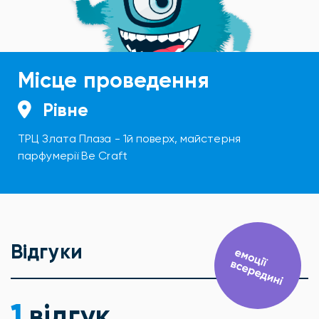
Місце проведення
Рівне
ТРЦ Злата Плаза - 1й поверх, майстерня
парфумерії Be Craft
Відгуки
1
відгук