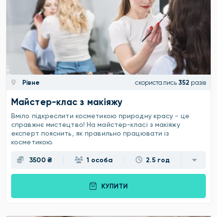
Рівне
скористались
352
разів
Майстер-клас з макіяжу
Вміло підкреслити косметикою природну красу - це
справжнє мистецтво! На майстер-класі з макіяжу
експерт пояснить, як правильно працювати із
косметикою.
3500 ₴
1 особа
2.5 год
КУПИТИ