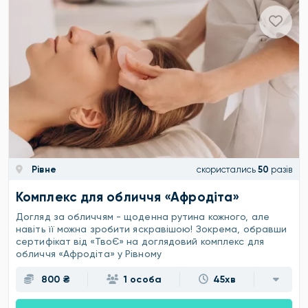
Рівне
скористались
50
разів
Комплекс для обличчя «Афродіта»
Догляд за обличчям - щоденна рутина кожного, але
навіть її можна зробити яскравішою! Зокрема, обравши
сертифікат від «ТвоЄ» на доглядовий комплекс для
обличчя «Афродіта» у Рівному
800 ₴
1 особа
45хв