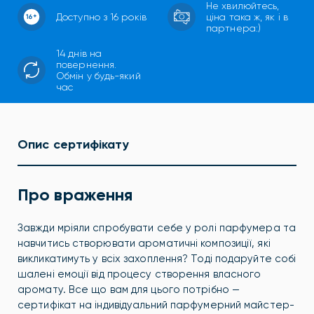
Не хвилюйтесь,
Доступно з 16 років
ціна така ж, як і в
партнера:)
14 днів на
повернення.
Обмін у будь-який
час
Опис сертифікату
Про враження
Завжди мріяли спробувати себе у ролі парфумера та
навчитись створювати ароматичні композиції, які
викликатимуть у всіх захоплення? Тоді подаруйте собі
шалені емоції від процесу створення власного
аромату. Все що вам для цього потрібно —
сертифікат на індивідуальний парфумерний майстер-