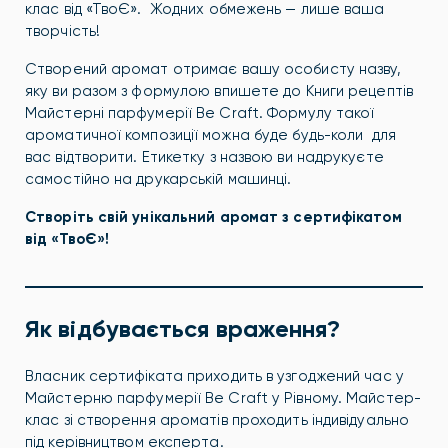
клас від «ТвоЄ». Жодних обмежень — лише ваша
творчість!
Створений аромат отримає вашу особисту назву,
яку ви разом з формулою впишете до Книги рецептів
Майстерні парфумерії Be Craft. Формулу такої
ароматичної композиції можна буде будь-коли для
вас відтворити. Етикетку з назвою ви надрукуєте
самостійно на друкарській машинці.
Створіть свій унікальний аромат з сертифікатом
від «ТвоЄ»!
Як відбувається враження?
Власник сертифіката приходить в узгоджений час у
Майстерню парфумерії Be Craft у Рівному. Майстер-
клас зі створення ароматів проходить індивідуально
під керівництвом експерта.