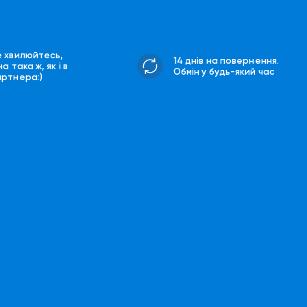
е хвилюйтесь,
14 днів на повернення.
на така ж, як і в
Обмін у будь-який час
артнера:)