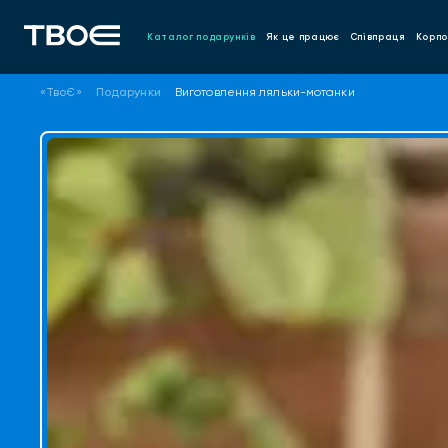
Каталог подарунків
Як це працює
Співпраця
Корпо
«ТвоЄ»
Подарунки
Виготовлення ляльки-мотанки