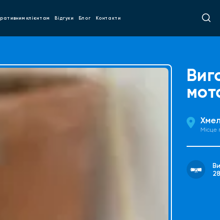
ративним клієнтам
Відгуки
Блог
Контакти
Виг
мот
Хмел
Місце
В
2