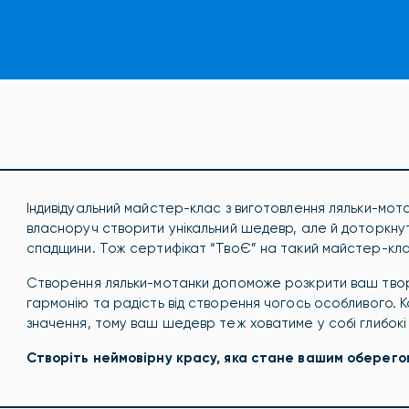
Індивідуальний майстер-клас з виготовлення ляльки-мота
власноруч створити унікальний шедевр, але й доторкнути
спадщини. Тож сертифікат “ТвоЄ” на такий майстер-кл
Створення ляльки-мотанки допоможе розкрити ваш творч
гармонію та радість від створення чогось особливого. 
значення, тому ваш шедевр теж ховатиме у собі глибокі
Створіть неймовірну красу, яка стане вашим оберегом