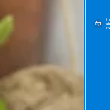
Н
ці
п