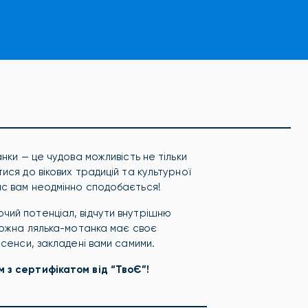
нки — це чудова можливість не тільки
ся до вікових традицій та культурної
ас вам неодмінно сподобається!
ий потенціал, відчути внутрішню
Кожна лялька-мотанка має своє
 сенси, закладені вами самими.
 з сертифікатом від “ТвоЄ”!