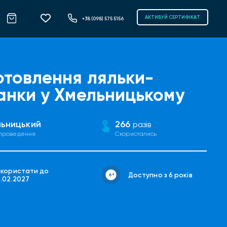
АКТИВУЙ СЕРТИФІКАТ
+38 (098) 575 5156
отовлення ляльки-
анки у Хмельницькому
ьницький
266
разів
 проведення
Скористались
икористати до
Доступно з 6 років
8.02.2027