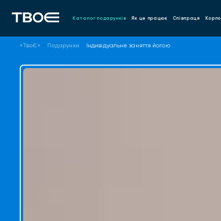
Каталог подарунків
Як це працює
Співпраця
Корпо
«ТвоЄ»
Подарунки
Індивідуальне заняття йогою