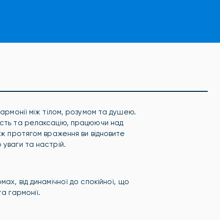
гармонії між тілом, розумом та душею.
ість та релаксацію, працюючи над
ож протягом враження ви відновите
 уваги та настрій.
ах, від динамічної до спокійної, що
а гармонії.