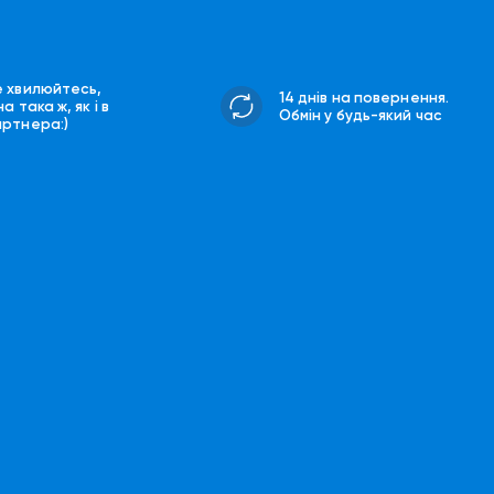
е хвилюйтесь,
14 днів на повернення.
на така ж, як і в
Обмін у будь-який час
артнера:)