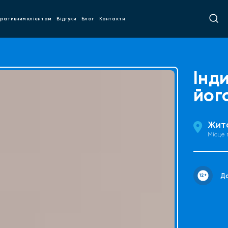
ративним клієнтам
Відгуки
Блог
Контакти
Інд
йог
Жит
Місце
До