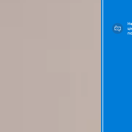
Н
ці
п