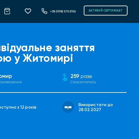
АКТИВУЙ СЕРТИФІКАТ
+38 (098) 575 5156
ивідуальне заняття
ою у Житомирі
омир
259
разів
 проведення
Скористались
Використати до
ступно з 12 років
28.02.2027