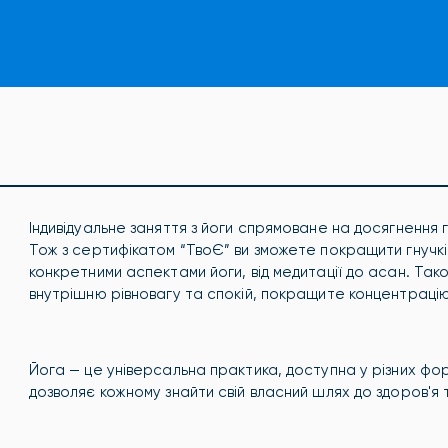
Індивідуальне заняття з йоги спрямоване на досягнення 
Тож з сертифікатом “ТвоЄ” ви зможете покращити гнучк
конкретними аспектами йоги, від медитації до асан. Так
внутрішню рівновагу та спокій, покращите концентрацію
Йога — це універсальна практика, доступна у різних форм
дозволяє кожному знайти свій власний шлях до здоров'я т