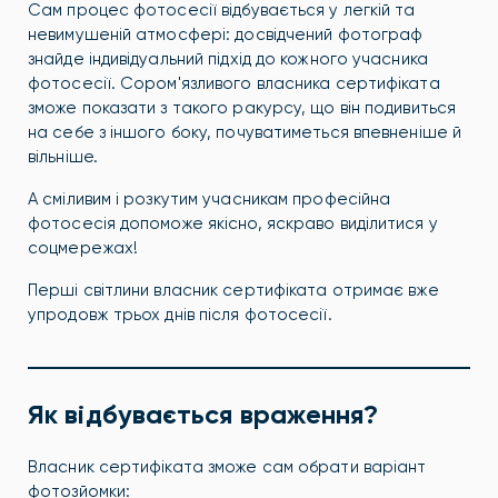
Сам процес фотосесії відбувається у легкій та
невимушеній атмосфері: досвідчений фотограф
знайде індивідуальний підхід до кожного учасника
фотосесії. Сором'язливого власника сертифіката
зможе показати з такого ракурсу, що він подивиться
на себе з іншого боку, почуватиметься впевненіше й
вільніше.
А сміливим і розкутим учасникам професійна
фотосесія допоможе якісно, яскраво виділитися у
соцмережах!
Перші світлини власник сертифіката отримає вже
упродовж трьох днів після фотосесії.
Як відбувається враження?
Власник сертифіката зможе сам обрати варіант
фотозйомки: