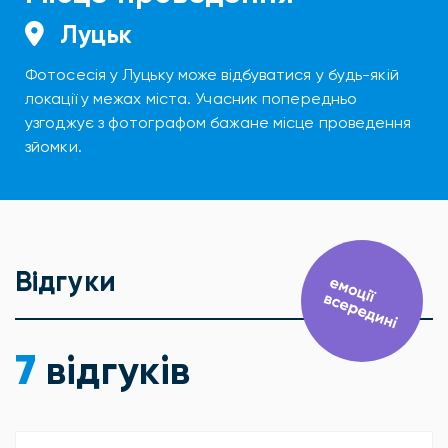
Луцьк
Фотосесія у Луцьку може відбуватися у будь-якій
локації у межах міста. Учасник попередньо
узгоджує з фотографом бажане місце проведення
зйомки.
Відгуки
7
відгуків