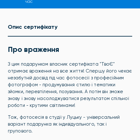
час
Опис сертифікату
Про враження
З цим подарунком власник сертифіката "ТвоЄ"
отримає враження на все життя! Спершу його чекає
незабутній досвід під час фотосесії з професійним
фотографом - продумування стилю і тематики
зйомки, перевтілення, позування. А потім він зможе
знову і знову насолоджуватися результатом спільної
роботи - крутими світлинами!
Тож, фотосесія в студії у Луцьку - універсальний
варіант подарунка як індивідуального, так і
групового.