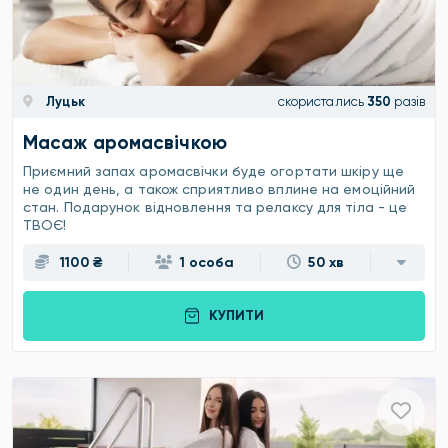
Луцьк
скористались
350
разів
Масаж аромасвічкою
Приємний запах аромасвічки буде огортати шкіру ще
не один день, а також сприятливо вплине на емоційний
стан. Подарунок відновлення та релаксу для тіла - це
ТВОЄ!
1100 ₴
1 особа
50 хв
КУПИТИ