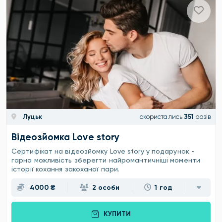
Луцьк
скористались
351
разів
Відеозйомка Love story
Сертифікат на відеозйомку Love story у подарунок -
гарна можливість зберегти найромантичніші моменти
історії кохання закоханої пари.
4000 ₴
2 особи
1 год
КУПИТИ