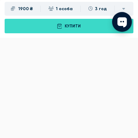
1900 ₴
1 особа
3 год
Івано-Франківськ
Луцьк
Рівне
Тернопіль
КУПИТИ
Хмельницький
Ужгород
Вінниця
Чернівці
Житомир
Кам'янець-Подільський
Київ
Полтава
Черкаси
Що подарувати батькам?
Подарунки Львів