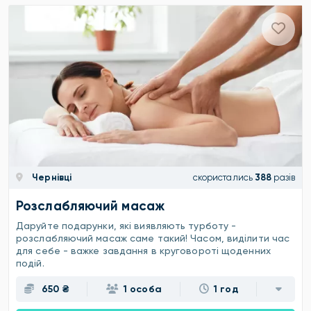
Чернівці
скористались
388
разів
Розслабляючий масаж
Даруйте подарунки, які виявляють турботу -
розслабляючий масаж саме такий! Часом, виділити час
для себе - важке завдання в круговороті щоденних
подій.
650 ₴
1 особа
1 год