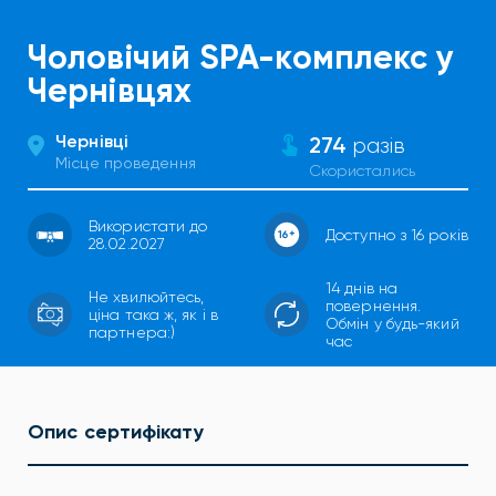
Чоловічий SPA-комплекс у
Чернівцях
Чернівці
274
разів
Місце проведення
Скористались
Використати до
Доступно з 16 років
28.02.2027
14 днів на
Не хвилюйтесь,
повернення.
ціна така ж, як і в
Обмін у будь-який
партнера:)
час
Опис сертифікату