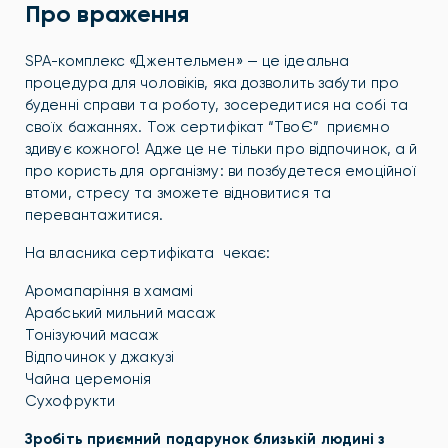
Про враження
SPA-комплекс «Джентельмен» — це ідеальна
процедура для чоловіків, яка дозволить забути про
буденні справи та роботу, зосередитися на собі та
своїх бажаннях. Тож сертифікат “ТвоЄ” приємно
здивує кожного! Адже це не тільки про відпочинок, а й
про користь для організму: ви позбудетеся емоційної
втоми, стресу та зможете відновитися та
перевантажитися.
На власника сертифіката чекає:
Аромапаріння в хамамі
Арабський мильний масаж
Тонізуючий масаж
Відпочинок у джакузі
Чайна церемонія
Сухофрукти
Зробіть приємний подарунок близькій людині з