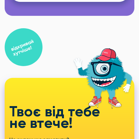
Твоє від тебе
не втече!